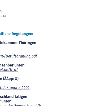
n,
Maua
htliche Regelungen:
tekammer Thüringen
C16/Berufsordnung.pdf
nsehbar unter:
net.de/b_o/
te (ÄÄpprO)
et.de/_appro_2002
tschland tätigen
 unter:
mmer.de/themen/recht/b