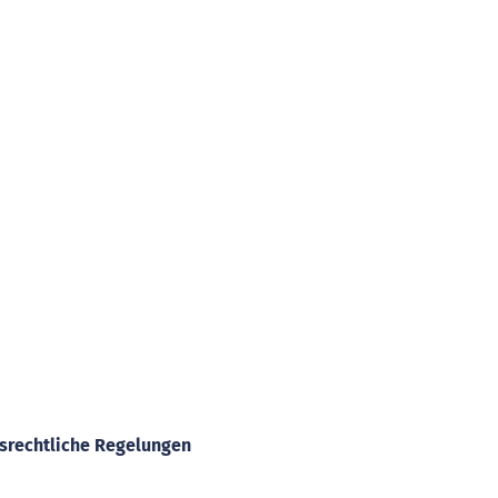
tseite
Praxis
Service
srechtliche Regelungen