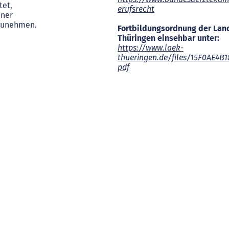
tet,
erufsrecht
iner
lzunehmen.
Fortbildungsordnung der La
Thüringen einsehbar unter:
https://www.laek-
thueringen.de/files/15F0AE4B
pdf