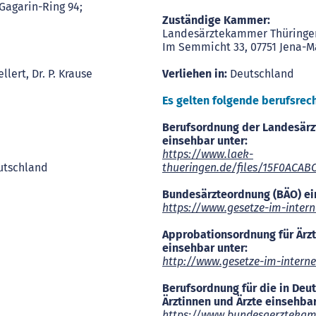
-Gagarin-Ring 94;
Zuständige Kammer:
Landesärztekammer Thüringe
Im Semmicht 33, 07751 Jena-
llert, Dr. P. Krause
Verliehen in:
Deutschland
Es gelten folgende berufsrec
Berufsordnung der Landesärz
einsehbar unter:
https://www.laek-
utschland
thueringen.de/files/15F0ACAB
Bundesärzteordnung (BÄO) ei
https://www.gesetze-im-inter
Approbationsordnung für Ärz
einsehbar unter:
http://www.gesetze-im-intern
Berufsordnung für die in Deu
Ärztinnen und Ärzte einsehbar
https://www.bundesaerzteka